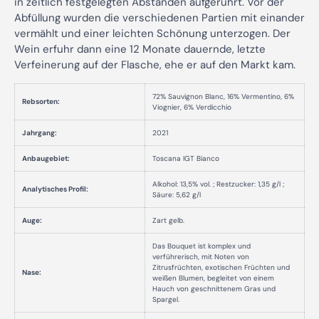
in zeitlich festgelegten Abständen aufgerührt. Vor der
Abfüllung wurden die verschiedenen Partien mit einander
vermählt und einer leichten Schönung unterzogen. Der
Wein erfuhr dann eine 12 Monate dauernde, letzte
Verfeinerung auf der Flasche, ehe er auf den Markt kam.
72% Sauvignon Blanc, 16% Vermentino, 6%
Rebsorten
:
Viognier, 6% Verdicchio
Jahrgang:
2021
Anbaugebiet:
Toscana IGT Bianco
Alkohol: 13,5% vol. ; Restzucker: 1,35 g/l ;
Analytisches Profil:
Säure: 5,62 g/l
Auge:
Zart gelb.
Das Bouquet ist komplex und
verführerisch, mit Noten von
Zitrusfrüchten, exotischen Früchten und
Nase:
weißen Blumen, begleitet von einem
Hauch von geschnittenem Gras und
Spargel.