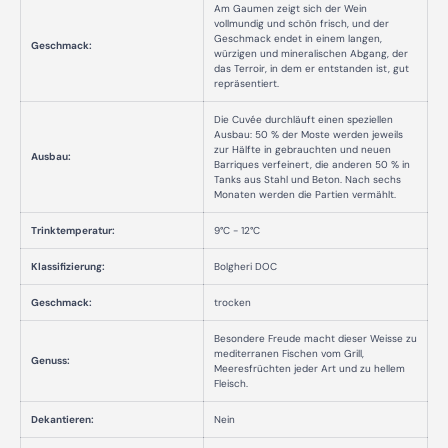
Am Gaumen zeigt sich der Wein
vollmundig und schön frisch, und der
Geschmack endet in einem langen,
Geschmack:
würzigen und mineralischen Abgang, der
das Terroir, in dem er entstanden ist, gut
repräsentiert.
Die Cuvée durchläuft einen speziellen
Ausbau: 50 % der Moste werden jeweils
zur Hälfte in gebrauchten und neuen
Ausbau:
Barriques verfeinert, die anderen 50 % in
Tanks aus Stahl und Beton. Nach sechs
Monaten werden die Partien vermählt.
Trinktemperatur:
9°C - 12°C
Klassifizierung:
Bolgheri DOC
Geschmack:
trocken
Besondere Freude macht dieser Weisse zu
mediterranen Fischen vom Grill,
Genuss:
Meeresfrüchten jeder Art und zu hellem
Fleisch.
Dekantieren:
Nein