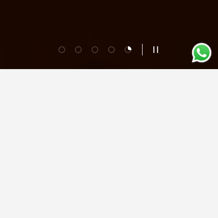
Folie laden 1 von 5
Folie laden 2 von 5
Folie laden 3 von 5
Folie laden 4 von 5
Folie laden 5 von 5
Slideshow pausiere
Unsere Wein-Lieblinge.
Alle entdecken.