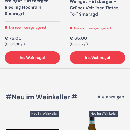
Weingut Hirtzberger -
Weingut Hirtzberger -
Riesling Hochrain
Grüner Veltliner "Rotes
Smaragd
Tor" Smaragd
Nur noch wenige lagernd
Nur noch wenige lagernd
Normaler Preis
Normaler Preis
€ 75,00
€ 65,00
Grundpreis
Grundpreis
€ 100,00 /l
€ 86,67 /l
Ins Weinregal
Ins Weinregal
#Neu im Weinkeller #
Alle anzeigen
Neu im Weinkeller
Neu im Weinkeller