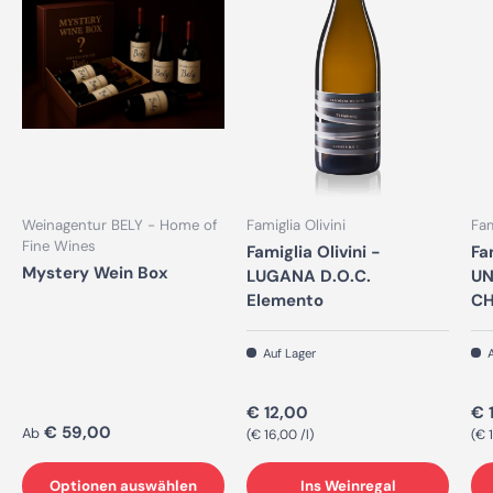
Weinagentur BELY - Home of
Famiglia Olivini
Fam
Fine Wines
Famiglia Olivini -
Fa
Mystery Wein Box
LUGANA D.O.C.
UN
Elemento
CH
Auf Lager
A
Normaler Preis
No
€ 12,00
€ 
Normaler Preis
€ 59,00
Ab
Grundpreis
Gr
€ 16,00 /l
€ 1
Optionen auswählen
Ins Weinregal