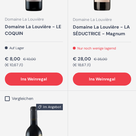
Domaine La Louvière
Domaine La Louvière
Domaine La Louvière - LE
Domaine La Louvière - LA
COQUIN
SÉDUCTRICE - Magnum
Auf Lager
Nur noch wenige lagernd
Verkaufspreis
Normaler Preis
Verkaufspreis
Normaler Preis
€ 8,00
€ 28,00
€ 10,00
€ 35,00
Grundpreis
Grundpreis
€ 10,67 /l
€ 18,67 /l
Ins Weinregal
Ins Weinregal
Vergleichen
Im Angebot