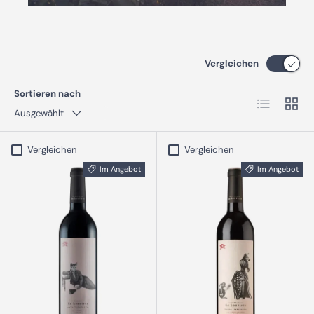
Vergleichen
Sortieren nach
Produktlist
Produ
Ausgewählt
Vergleichen
Vergleichen
Im Angebot
Im Angebot