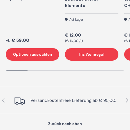
Elemento
CH
Auf Lager
A
Normaler Preis
No
€ 12,00
€ 
Normaler Preis
€ 59,00
Ab
Grundpreis
Gr
€ 16,00 /l
€ 1
Optionen auswählen
Ins Weinregal
Vorherige
Näc
Versandkostenfreie Lieferung ab € 95,00.
Zurück nach oben