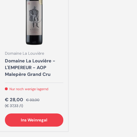
Domaine La Louvière
Domaine La Louvière -
L'EMPEREUR - AOP
Malepère Grand Cru
Nur noch wenige lagernd
Verkaufspreis
Normaler Preis
€ 28,00
€ 33,00
Grundpreis
€ 37,33 /l
Ins Weinregal