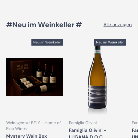
#Neu im Weinkeller #
Alle anzeigen
Neu im Weinkeller
Neu im Weinkeller
Weinagentur BELY - Home of
Famiglia Olivini
Fam
Fine Wines
Famiglia Olivini -
Fa
Mystery Wein Box
LUGANA D.O.C.
UN