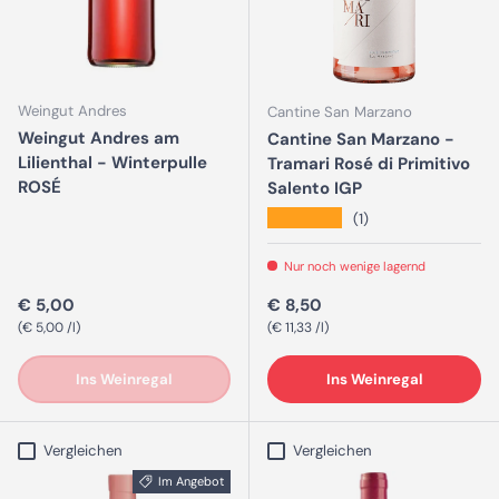
Weingut Andres
Cantine San Marzano
Weingut Andres am
Cantine San Marzano -
Lilienthal - Winterpulle
Tramari Rosé di Primitivo
ROSÉ
Salento IGP
★★★★★
(1)
Nur noch wenige lagernd
Normaler Preis
Normaler Preis
€ 5,00
€ 8,50
Grundpreis
Grundpreis
€ 5,00 /l
€ 11,33 /l
Ins Weinregal
Ins Weinregal
Vergleichen
Vergleichen
Im Angebot