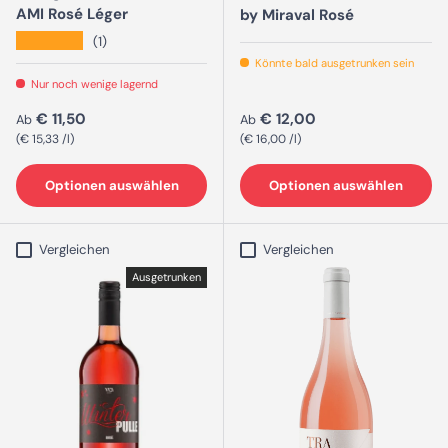
AMI Rosé Léger
by Miraval Rosé
★★★★★
(1)
Könnte bald ausgetrunken sein
Nur noch wenige lagernd
Normaler Preis
Normaler Preis
€ 11,50
€ 12,00
Ab
Ab
Grundpreis
Grundpreis
€ 15,33 /l
€ 16,00 /l
Optionen auswählen
Optionen auswählen
Vergleichen
Vergleichen
Ausgetrunken