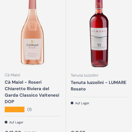
Cà Maiol
Tenuta Iuzzolini
Cà Maiol - Roseri
Tenuta Iuzzolini - LUMARE
Chiaretto Riviera del
Rosato
Garda Classico Valtenesi
DOP
Auf Lager
★★★★★
(1)
Auf Lager
Normaler Preis