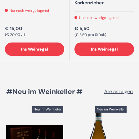
Korkenzieher
Nur noch wenige lagernd
Nur noch wenige lagernd
Normaler Preis
Normaler Preis
€ 15,00
€ 5,50
Grundpreis
Grundpreis
€ 20,00 /l
€ 5,50 pro Stück
Ins Weinregal
Ins Weinregal
#Neu im Weinkeller #
Alle anzeigen
Neu im Weinkeller
Neu im Weinkeller