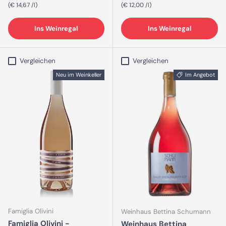
Grundpreis
Grundpreis
€ 14,67 /l
€ 12,00 /l
Ins Weinregal
Ins Weinregal
Vergleichen
Vergleichen
Neu im Weinkeller
Im Angebot
Famiglia Olivini
Weinhaus Bettina Schumann
Famiglia Olivini -
Weinhaus Bettina