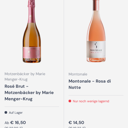
Motzenbäcker by Marie
Montonale
Menger-Krug
Montonale - Rosa di
Rosé Brut -
Notte
Motzenbäcker by Marie
Menger-Krug
Nur noch wenige lagernd
Auf Lager
Normaler Preis
Normaler Preis
€ 16,50
€ 14,50
Ab