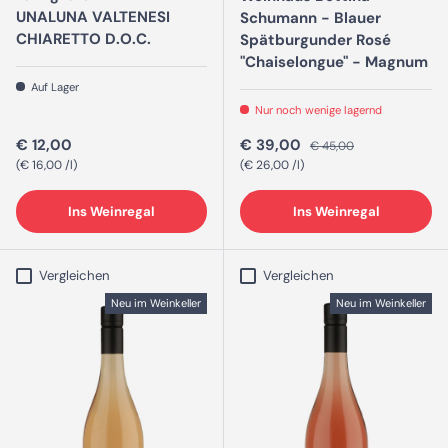
UNALUNA VALTENESI
Schumann - Blauer
CHIARETTO D.O.C.
Spätburgunder Rosé
"Chaiselongue" - Magnum
Auf Lager
Nur noch wenige lagernd
Normaler Preis
Verkaufspreis
Normaler Preis
€ 12,00
€ 39,00
€ 45,00
Grundpreis
Grundpreis
€ 16,00 /l
€ 26,00 /l
Ins Weinregal
Ins Weinregal
Vergleichen
Vergleichen
Neu im Weinkeller
Neu im Weinkeller