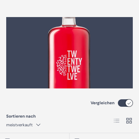
Vergleichen
Sortieren nach
Produktlist
Produ
meistverkauft