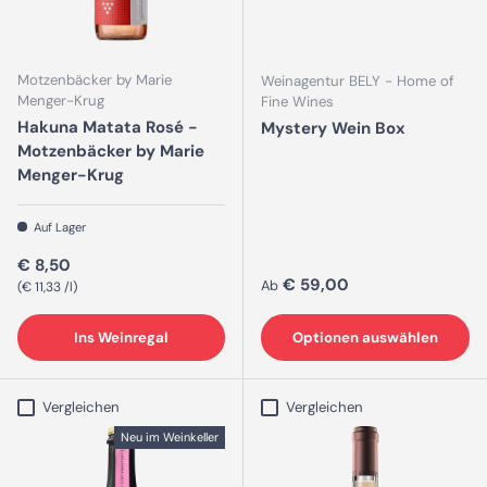
Motzenbäcker by Marie
Weinagentur BELY - Home of
Menger-Krug
Fine Wines
Hakuna Matata Rosé -
Mystery Wein Box
Motzenbäcker by Marie
Menger-Krug
Auf Lager
Normaler Preis
€ 8,50
Normaler Preis
€ 59,00
Ab
Grundpreis
€ 11,33 /l
Ins Weinregal
Optionen auswählen
Vergleichen
Vergleichen
Neu im Weinkeller