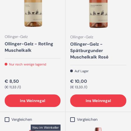
Ollinger-Gelz
Ollinger-Gelz
Ollinger-Gelz - Rotling
Ollinger-Gelz -
Muschelkalk
Spätburgunder
Muschelkalk Rosé
Nur noch wenige lagernd
Auf Lager
Normaler Preis
Normaler Preis
€ 8,50
€ 10,00
Grundpreis
Grundpreis
€ 11,33 /l
€ 13,33 /l
Ins Weinregal
Ins Weinregal
Vergleichen
Vergleichen
Neu im Weinkeller