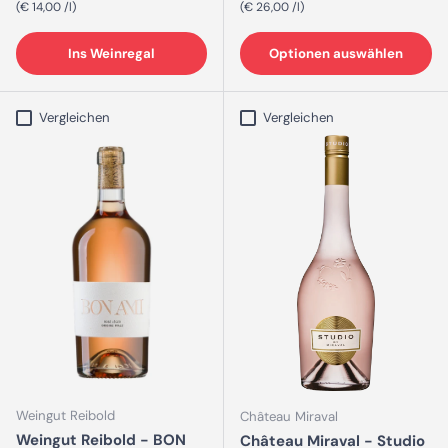
Grundpreis
Grundpreis
€ 14,00 /l
€ 26,00 /l
Ins Weinregal
Optionen auswählen
Vergleichen
Vergleichen
Weingut Reibold
Château Miraval
Weingut Reibold - BON
Château Miraval - Studio