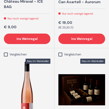
Château Miraval - ICE
Can Axartell - Aurorum
BAG
Nur noch wenige lagernd
Nur noch wenige lagernd
Normaler Preis
€ 19,00
Normaler Preis
€ 9,00
Grundpreis
€ 25,33 /l
Ins Weinregal
Ins Weinregal
Vergleichen
Vergleichen
Neu im Weinkeller
Neu im Weinkeller