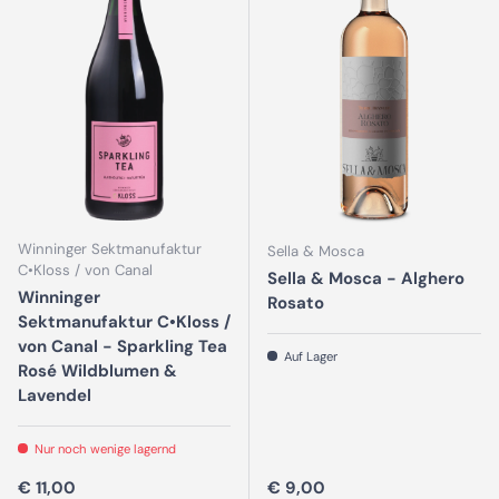
Winninger Sektmanufaktur
Sella & Mosca
C•Kloss / von Canal
Sella & Mosca - Alghero
Winninger
Rosato
Sektmanufaktur C•Kloss /
von Canal - Sparkling Tea
Auf Lager
Rosé Wildblumen &
Lavendel
Nur noch wenige lagernd
Normaler Preis
Normaler Preis
€ 11,00
€ 9,00