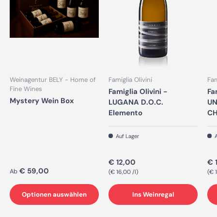
Weinagentur BELY - Home of
Famiglia Olivini
Fam
Fine Wines
Famiglia Olivini -
Fa
Mystery Wein Box
LUGANA D.O.C.
UN
Elemento
CH
Auf Lager
A
Normaler Preis
No
€ 12,00
€ 
Normaler Preis
€ 59,00
Ab
Grundpreis
Gr
€ 16,00 /l
€ 1
Optionen auswählen
Ins Weinregal