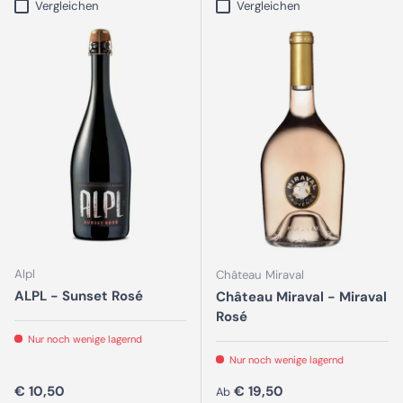
Vergleichen
Vergleichen
Alpl
Château Miraval
ALPL - Sunset Rosé
Château Miraval - Miraval
Rosé
Nur noch wenige lagernd
Nur noch wenige lagernd
Normaler Preis
Normaler Preis
€ 10,50
€ 19,50
Ab