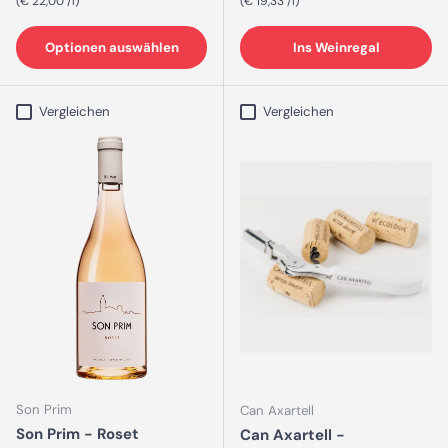
Grundpreis
Grundpreis
€ 22,00 /l
€ 19,33 /l
Optionen auswählen
Ins Weinregal
Vergleichen
Vergleichen
Son Prim
Can Axartell
Son Prim - Roset
Can Axartell -