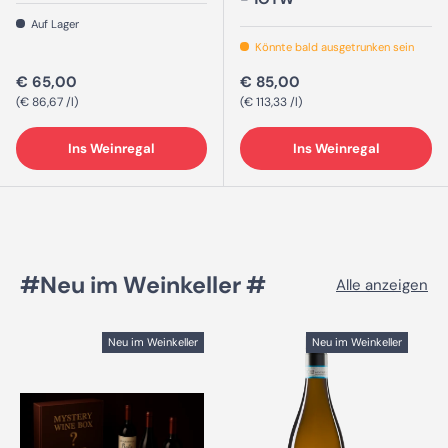
Auf Lager
Könnte bald ausgetrunken sein
Normaler Preis
Normaler Preis
€ 65,00
€ 85,00
Grundpreis
Grundpreis
€ 86,67 /l
€ 113,33 /l
Ins Weinregal
Ins Weinregal
#Neu im Weinkeller #
Alle anzeigen
Neu im Weinkeller
Neu im Weinkeller