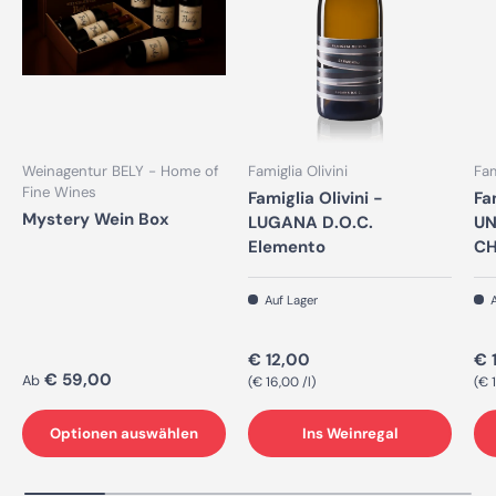
Weinagentur BELY - Home of
Famiglia Olivini
Fam
Fine Wines
Famiglia Olivini -
Fa
Mystery Wein Box
LUGANA D.O.C.
UN
Elemento
CH
Auf Lager
A
Normaler Preis
No
€ 12,00
€ 
Normaler Preis
€ 59,00
Ab
Grundpreis
Gr
€ 16,00 /l
€ 1
Optionen auswählen
Ins Weinregal