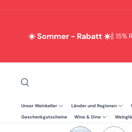
Direkt zum Inhalt
☀️ Sommer - Rabatt ☀️
🍾 15%
Suche
Unser Weinkeller
Länder und Regionen
Geschenkgutscheine
Wine & Dine
Weinglä