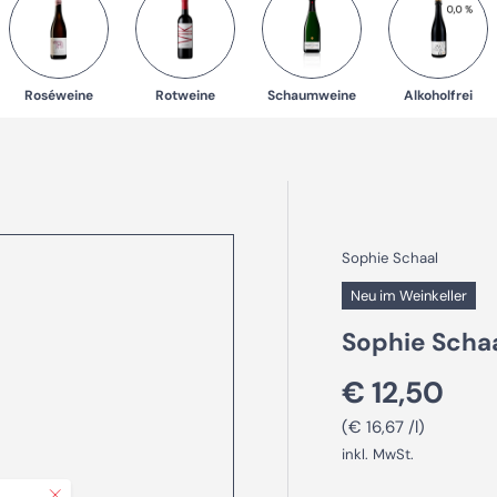
Roséweine
Rotweine
Schaumweine
Alkoholfrei
Sophie Schaal
Neu im Weinkeller
Sophie Schaa
Normaler P
€ 12,50
Grundpreis
€ 16,67 /l
inkl. MwSt.
Schließen