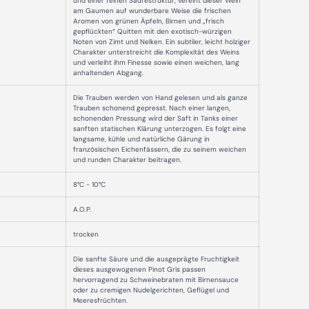
und einer feinen Säurestruktur, vereint dieser Wein
am Gaumen auf wunderbare Weise die frischen
Aromen von grünen Äpfeln, Birnen und „frisch
gepflückten“ Quitten mit den exotisch-würzigen
Noten von Zimt und Nelken. Ein subtiler, leicht holziger
Charakter unterstreicht die Komplexität des Weins
und verleiht ihm Finesse sowie einen weichen, lang
anhaltenden Abgang.
Die Trauben werden von Hand gelesen und als ganze
Trauben schonend gepresst. Nach einer langen,
schonenden Pressung wird der Saft in Tanks einer
sanften statischen Klärung unterzogen. Es folgt eine
langsame, kühle und natürliche Gärung in
französischen Eichenfässern, die zu seinem weichen
und runden Charakter beitragen.
8°C - 10°C
A.O.P.
trocken
Die sanfte Säure und die ausgeprägte Fruchtigkeit
dieses ausgewogenen Pinot Gris passen
hervorragend zu Schweinebraten mit Birnensauce
oder zu cremigen Nudelgerichten, Geflügel und
Meeresfrüchten.