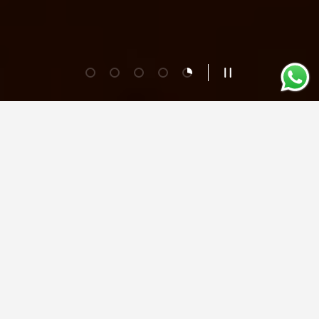
Folie laden 1 von 5
Folie laden 2 von 5
Folie laden 3 von 5
Folie laden 4 von 5
Folie laden 5 von 5
Slideshow pausiere
Unsere Wein-Lieblinge.
Alle entdecken.